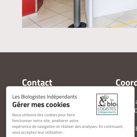
Contact
Coor
Ecrivez-nous par message via
11 
notre formulaire de contact
57
Nous contacter
03 