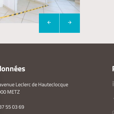
données
avenue Leclerc de Hauteclocque
000 METZ
87 55 03 69