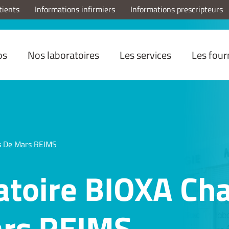
tients
Informations infirmiers
Informations prescripteurs
os
Nos laboratoires
Les services
Les four
s De Mars REIMS
atoire BIOXA C
rs REIMS