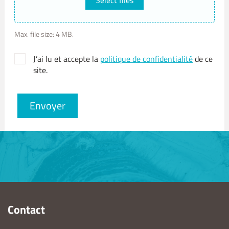
Select files
Max. file size: 4 MB.
J’ai lu et accepte la
politique de confidentialité
de ce
site.
Envoyer
Contact