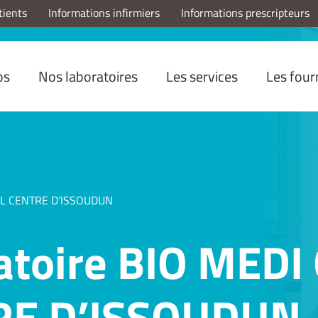
tients
Informations infirmiers
Informations prescripteurs
os
Nos laboratoires
Les services
Les four
UAL CENTRE D’ISSOUDUN
atoire BIO MEDI
RE D’ISSOUDUN