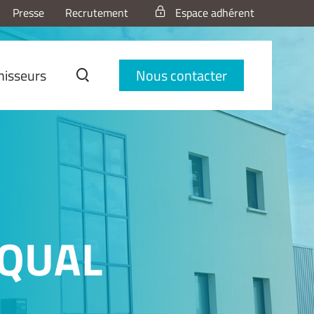
Presse
Recrutement
Espace adhérent
nisseurs
Nous contacter
 QUAL