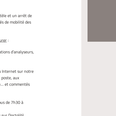
tèle et un arrêt de
tés de mobilité des
urer
:
ations d’analyseurs,
:
Internet sur notre
r poste, aux
que… et commentés
us de 7h30 à
 sur Doctolib)