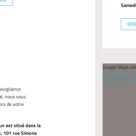
Samed
RDV
Google Maps est
Autoriser
ovigilance
é, nous vous
ors de votre
un est situé dans la
s, 101 rue Simone