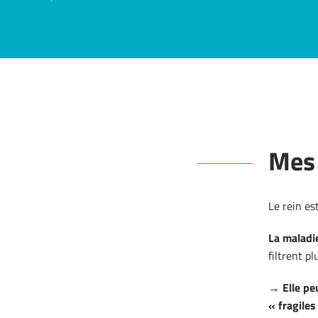
Mes 
Le rein es
La maladi
filtrent p
→
Elle p
« fragiles