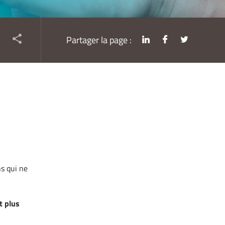
Partager la page :
s qui ne
t plus