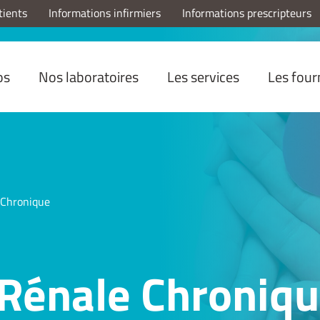
tients
Informations infirmiers
Informations prescripteurs
os
Nos laboratoires
Les services
Les four
 Chronique
 Rénale Chroniq