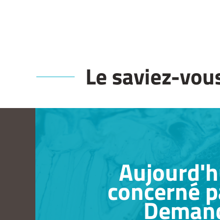
Le saviez-vou
Aujourd'hu
concerné p
Demande