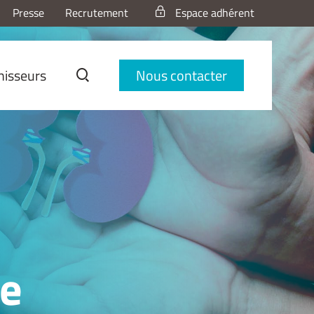
Presse
Recrutement
Espace adhérent
nisseurs
Nous contacter
ue