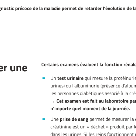
nostic précoce de la maladie permet de retarder l’évolution de l
er une
Certains examens évaluent la fonction rénale
Un
test urinaire
qui mesure la protéinurie
urines) ou l’albuminurie (présence d’alb
les personnes diabétiques associé à la cré
→
Cet examen est fait au laboratoire par
n’importe quel moment de
la journée.
Une
prise de sang
permet de mesurer la c
créatinine est un « déchet » produit par le 
dans les urines. Si les reins fonctionnent