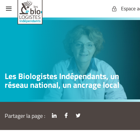
Espace a
Les Biologistes Indépendants, un
réseau national, un ancrage local
Partager la page :