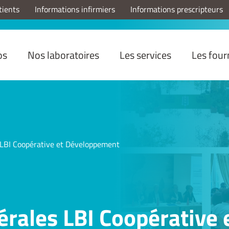
tients
Informations infirmiers
Informations prescripteurs
os
Nos laboratoires
Les services
Les four
LBI Coopérative et Développement
rales LBI Coopérative