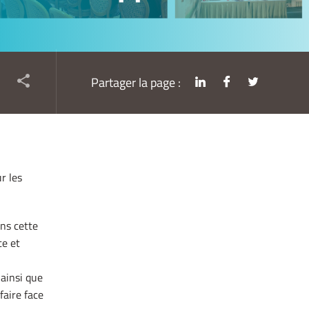
Partager la page :
r les
ns cette
te et
 ainsi que
aire face