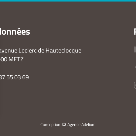
données
avenue Leclerc de Hauteclocque
000 METZ
87 55 03 69
Conception
Agence Adeliom