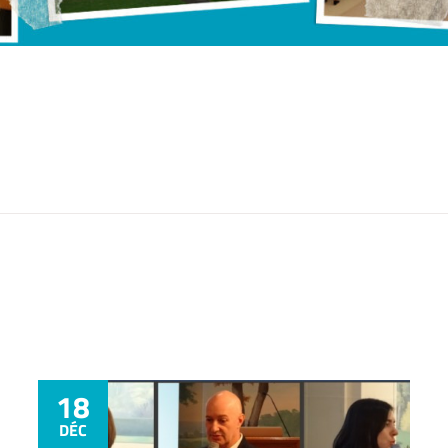
18
DÉC