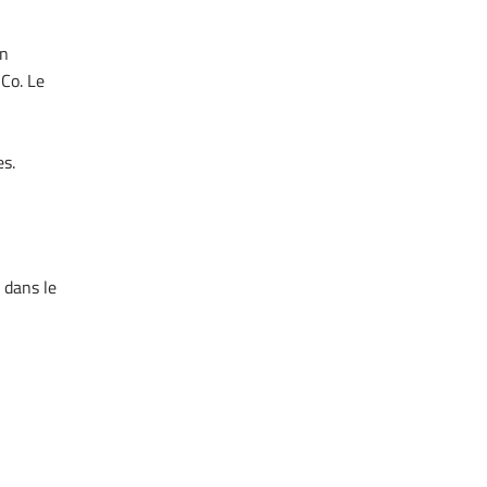
on
Co. Le
es.
 dans le