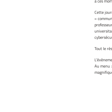
à ces mom
Cette jour
« communic
professeur
universita
cybersécur
Tout le ré
L’évènemen
Au menu : 
magnifiqu