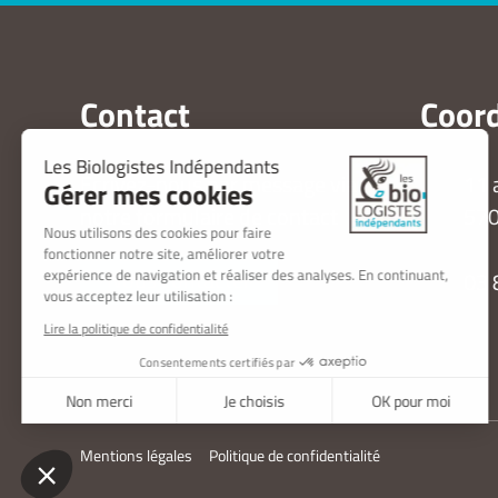
Contact
Coor
Ecrivez-nous par message via
11 
notre formulaire de contact
57
Nous contacter
03 
Mentions légales
Politique de confidentialité